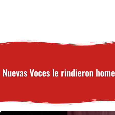
Nuevas Voces le rindieron home