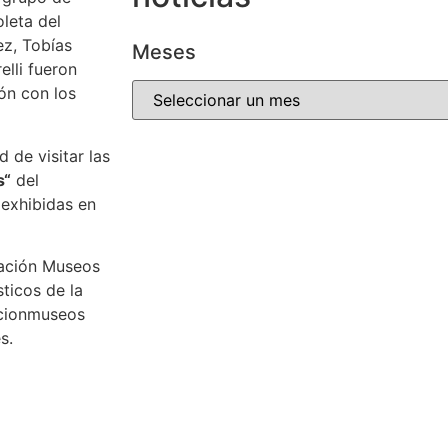
oleta del
ez, Tobías
Meses
elli fueron
ón con los
 de visitar las
s
“
del
exhibidas en
ndación Museos
sticos de la
acionmuseos
s.