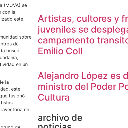
ia (MUVA) se
s con la
Artistas, cultores y f
alizado este
juveniles se despleg
 comunidad sobre
campamento transito
entros de
Emilio Coll
ada buscó
udadanía,
tividad en un
Alejandro López es 
e la
ministro del Poder Po
idad, este
Cultura
 que fusionó
tistas
trayectoria en
archivo de
noticias
e grupo de