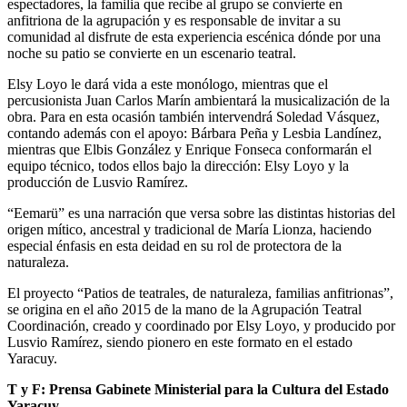
espectadores, la familia que recibe al grupo se convierte en
anfitriona de la agrupación y es responsable de invitar a su
comunidad al disfrute de esta experiencia escénica dónde por una
noche su patio se convierte en un escenario teatral.
Elsy Loyo le dará vida a este monólogo, mientras que el
percusionista Juan Carlos Marín ambientará la musicalización de la
obra. Para en esta ocasión también intervendrá Soledad Vásquez,
contando además con el apoyo: Bárbara Peña y Lesbia Landínez,
mientras que Elbis González y Enrique Fonseca conformarán el
equipo técnico, todos ellos bajo la dirección: Elsy Loyo y la
producción de Lusvio Ramírez.
“Eemarü” es una narración que versa sobre las distintas historias del
origen mítico, ancestral y tradicional de María Lionza, haciendo
especial énfasis en esta deidad en su rol de protectora de la
naturaleza.
El proyecto “Patios de teatrales, de naturaleza, familias anfitrionas”,
se origina en el año 2015 de la mano de la Agrupación Teatral
Coordinación, creado y coordinado por Elsy Loyo, y producido por
Lusvio Ramírez, siendo pionero en este formato en el estado
Yaracuy.
T y F: Prensa
Gabinete Ministerial para la Cultura del Estado
Yaracuy