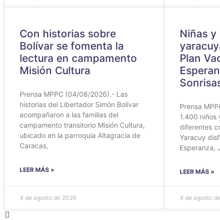
Con historias sobre
Niñas y
Bolívar se fomenta la
yaracuy
lectura en campamento
Plan Va
Misión Cultura
Esperan
Sonrisa
Prensa MPPC (04/08/2026).- Las
historias del Libertador Simón Bolívar
Prensa MPPC
acompañaron a las familias del
1.400 niños 
campamento transitorio Misión Cultura,
diferentes 
ubicado en la parroquia Altagracia de
Yaracuy disf
Caracas,
Esperanza, 
LEER MÁS »
LEER MÁS »
4 de agosto de 2026
4 de agosto d