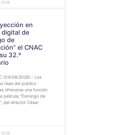
e 2026
yección en
digital de
go de
cción” el CNAC
su 32.º
rio
 (04/08/2026).- Los
as risas del público
as ofrecerse una función
la película “Domingo de
”, del director César
e 2026