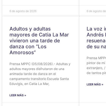
6 de agosto de 2026
6 de agosto d
Adultos y adultas
La voz i
mayores de Catia La Mar
Andrés 
vivieron una tarde de
resuena
danza con “Los
de su n
Amorosos”
Prensa MPPC
pintor de mi 
Prensa MPPC (05/08/2026).- Adultas y
extranjero, 
adultos mayores disfrutaron de una
de tantos pi
animada tarde de danza en el
campamento transitorio Escuela Santa
Eduvigis, en Catia La Mar,
LEER MÁS »
LEER MÁS »