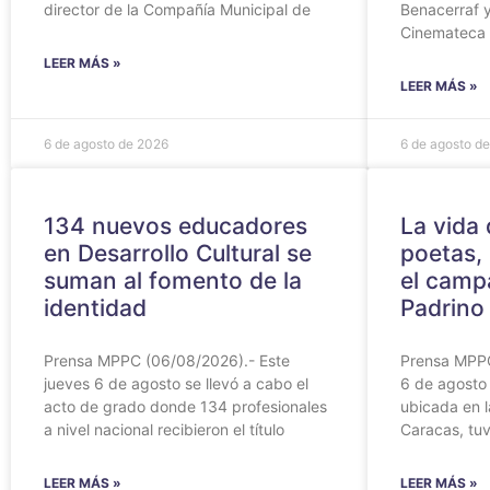
director de la Compañía Municipal de
Benacerraf y
Cinemateca
LEER MÁS »
LEER MÁS »
6 de agosto de 2026
6 de agosto d
134 nuevos educadores
‎La vida
en Desarrollo Cultural se
poetas, 
suman al fomento de la
el camp
identidad
Padrino
Prensa MPPC (06/08/2026).- Este
‎Prensa MPP
jueves 6 de agosto se llevó a cabo el
6 de agosto 
acto de grado donde 134 profesionales
ubicada en 
a nivel nacional recibieron el título
Caracas, tuv
LEER MÁS »
LEER MÁS »