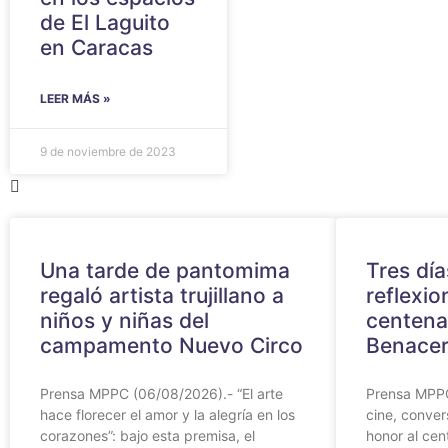
de El Laguito
en Caracas
LEER MÁS »
9 de noviembre de 2023
Una tarde de pantomima
Tres día
regaló artista trujillano a
reflexio
niños y niñas del
centena
campamento Nuevo Circo
Benacer
Prensa MPPC (06/08/2026).- “El arte
Prensa MPPC
hace florecer el amor y la alegría en los
cine, conver
corazones”: bajo esta premisa, el
honor al cen