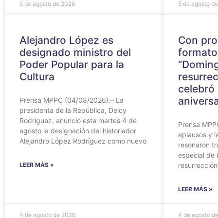
5 de agosto de 2026
5 de agosto d
Alejandro López es
Con pro
designado ministro del
formato 
Poder Popular para la
“Domin
Cultura
resurre
celebró 
aniversa
Prensa MPPC (04/08/2026).– La
presidenta de la República, Delcy
Rodríguez, anunció este martes 4 de
Prensa MPPC
agosto la designación del historiador
aplausos y l
Alejandro López Rodríguez como nuevo
resonaron tr
especial de 
LEER MÁS »
resurrección
LEER MÁS »
4 de agosto de 2026
4 de agosto d