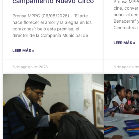
campamento Nuevo Circo
Prensa MPPC
cine, conver
honor al cen
Prensa MPPC (06/08/2026).- “El arte
Benacerraf y
hace florecer el amor y la alegría en los
Cinemateca
corazones”: bajo esta premisa, el
director de la Compañía Municipal de
LEER MÁS »
LEER MÁS »
6 de agosto de 2026
6 de agosto d