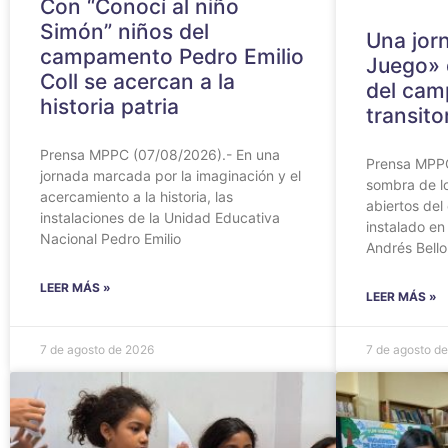
Con “Conocí al niño
Simón” niños del
Una jor
campamento Pedro Emilio
Juego» 
Coll se acercan a la
del ca
historia patria
transito
Prensa MPPC (07/08/2026).- En una
Prensa MPPC
jornada marcada por la imaginación y el
sombra de lo
acercamiento a la historia, las
abiertos del
instalaciones de la Unidad Educativa
instalado en
Nacional Pedro Emilio
Andrés Bello
LEER MÁS »
LEER MÁS »
7 de agosto de 2026
7 de agosto d