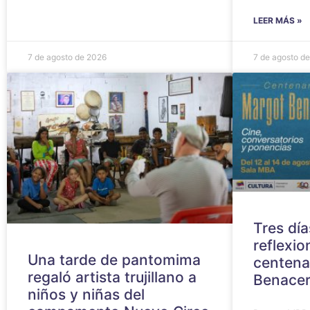
LEER MÁS »
7 de agosto de 2026
7 de agosto d
Tres día
reflexio
Una tarde de pantomima
centena
regaló artista trujillano a
Benacer
niños y niñas del