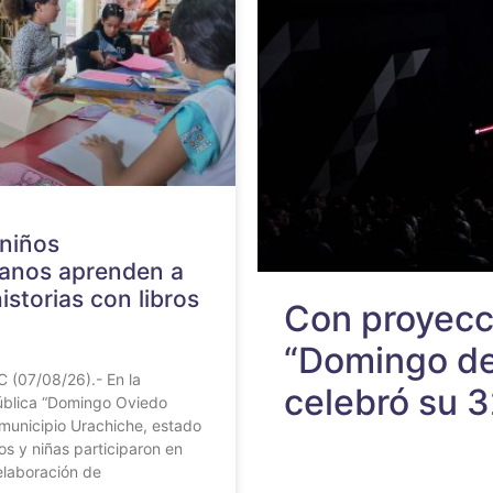
 niños
anos aprenden a
istorias con libros
Con proyecci
“Domingo de
 (07/08/26).- En la
celebró su 3
Pública “Domingo Oviedo
municipio Urachiche, estado
os y niñas participaron en
 elaboración de