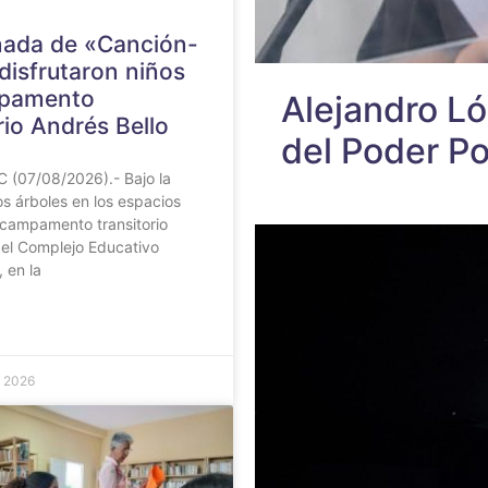
nada de «Canción-
disfrutaron niños
mpamento
Alejandro L
rio Andrés Bello
del Poder Po
 (07/08/2026).- Bajo la
s árboles en los espacios
 campamento transitorio
 el Complejo Educativo
, en la
e 2026