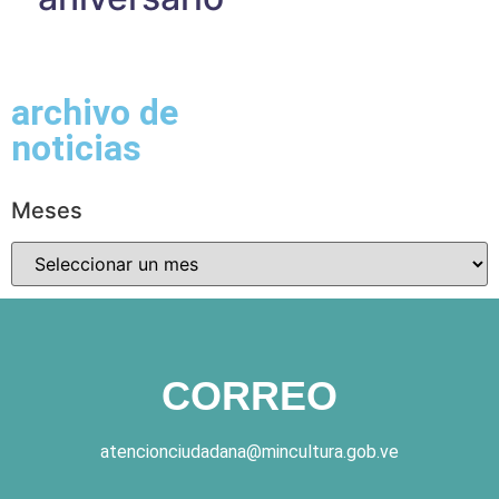
archivo de
noticias
Meses
CORREO
atencionciudadana@mincultura.gob.ve