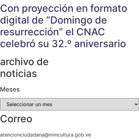
Con proyección en formato
digital de “Domingo de
resurrección” el CNAC
celebró su 32.º aniversario
archivo de
noticias
Meses
Meses
Correo
atencionciudadana@mincultura.gob.ve