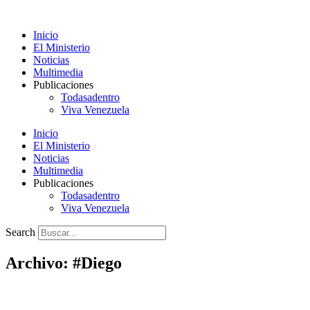
Ir
al
Inicio
contenido
El Ministerio
Noticias
Multimedia
Publicaciones
Todasadentro
Viva Venezuela
Inicio
El Ministerio
Noticias
Multimedia
Publicaciones
Todasadentro
Viva Venezuela
Search
Archivo: #Diego