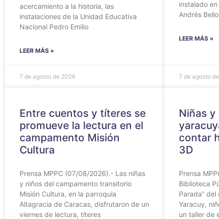
instalado en
acercamiento a la historia, las
Andrés Bello
instalaciones de la Unidad Educativa
Nacional Pedro Emilio
LEER MÁS »
LEER MÁS »
7 de agosto de 2026
7 de agosto d
Entre cuentos y títeres se
Niñas y
promueve la lectura en el
yaracuy
campamento Misión
contar h
Cultura
3D
Prensa MPPC (07/08/2026).- Las niñas
Prensa MPPC
y niños del campamento transitorio
Biblioteca 
Misión Cultura, en la parroquia
Parada” del 
Altagracia de Caracas, disfrutaron de un
Yaracuy, niñ
viernes de lectura, títeres
un taller de