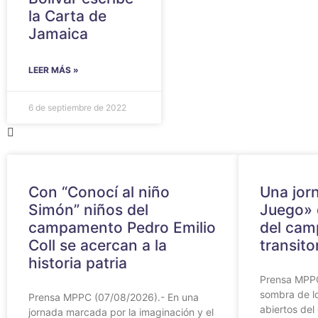
la Carta de
Jamaica
LEER MÁS »
6 de septiembre de 2022
Con “Conocí al niño
Una jor
Simón” niños del
Juego» 
campamento Pedro Emilio
del ca
Coll se acercan a la
transito
historia patria
Prensa MPPC
sombra de lo
Prensa MPPC (07/08/2026).- En una
abiertos del
jornada marcada por la imaginación y el