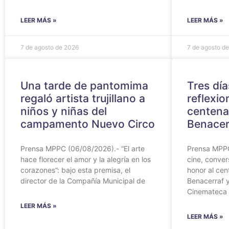
LEER MÁS »
LEER MÁS »
7 de agosto de 2026
7 de agosto d
Una tarde de pantomima
Tres día
regaló artista trujillano a
reflexio
niños y niñas del
centena
campamento Nuevo Circo
Benacer
Prensa MPPC (06/08/2026).- “El arte
Prensa MPPC
hace florecer el amor y la alegría en los
cine, conver
corazones”: bajo esta premisa, el
honor al cen
director de la Compañía Municipal de
Benacerraf y
Cinemateca
LEER MÁS »
LEER MÁS »