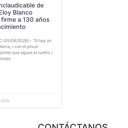
nclaudicable de
Eloy Blanco
 firme a 130 años
acimiento
 (05/08/2026).- “Si hay un
tierra, / con el pincel
/ pintor que sigues el rumbo /
ntores
e 2026
CONTÁCTANOS