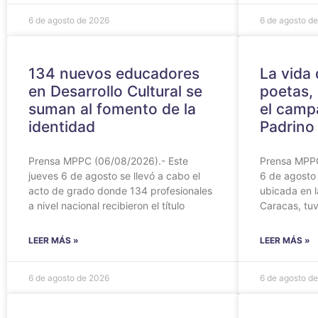
6 de agosto de 2026
6 de agosto d
134 nuevos educadores
‎La vida
en Desarrollo Cultural se
poetas, 
suman al fomento de la
el camp
identidad
Padrino
Prensa MPPC (06/08/2026).- Este
‎Prensa MPP
jueves 6 de agosto se llevó a cabo el
6 de agosto 
acto de grado donde 134 profesionales
ubicada en 
a nivel nacional recibieron el título
Caracas, tuv
LEER MÁS »
LEER MÁS »
6 de agosto de 2026
6 de agosto d