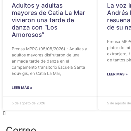
Adultos y adultas
La voz i
mayores de Catia La Mar
Andrés 
vivieron una tarde de
resuena
danza con “Los
de su n
Amorosos”
Prensa MPPC
pintor de mi 
Prensa MPPC (05/08/2026).- Adultas y
extranjero, 
adultos mayores disfrutaron de una
de tantos pi
animada tarde de danza en el
campamento transitorio Escuela Santa
Eduvigis, en Catia La Mar,
LEER MÁS »
LEER MÁS »
5 de agosto de 2026
5 de agosto d
Correo