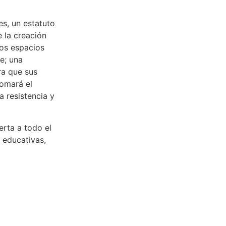
es, un estatuto
 la creación
los espacios
e; una
ara que sus
tomará el
a resistencia y
erta a todo el
 educativas,