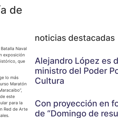
ía de
noticias destacadas
 Batalla Naval
n exposición
Alejandro López es 
istórico, que
ministro del Poder Po
ge lo más
Cultura
ncurso Maratón
Maracaibo”,
 de este
Con proyección en fo
ular para la
ón Red de Arte
de “Domingo de resur
ales.