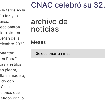
CNAC celebró su 32.
 la tarde en la
nández y la
archivo de
enes,
noticias
leccionaron
o histórico
ueñan de la
Meses
iciembre 2023.
 Maratón
 en Popa”
as y estilos
en piedra,
alla en madera,
jido con
erámica,
taciones que
etidos con lo