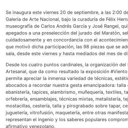
Se inaugura este viernes 20 de septiembre, a las 2:00 de
Galería de Arte Nacional, bajo la curaduría de Félix Her
museografía de Carlos Andrés García y José Rangel, qui
apegados a una preselección del jurado del Maratón, se
cuidadosamente y en concordancia con el acontecimient
que motivó dicha participación, las 98 piezas que se ad
sala, desde este viernes y hasta mediados del mes de d
Desde los cuatro puntos cardinales, la organización del
Artesanal, que da como resultado la exposición #Viento
permite apreciar la inmensa variedad de técnicas, estétic
abocados a recordar nuestra gesta emancipadora: talla 
ebanistería, tapices, alambrismo, muñequería, textiles, t
orfebrería, ensamblajes, técnicas mixtas, metalistería, te
mostacillas, cestería, talla y pirograbado sobre tapar, c
juguetería, vitrofusión, maquetería, entre otras manifes
representan el ingenio y los saberes populares comprom
afirmativo venezolano.