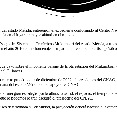
vos del estado Mérida, entregaron el expediente conformado al Centr
cula en el lugar de mayor altitud en el mundo.
 Espejo del Sistema de Teleféricos Mukumbari del estado Mérida, a unos 
n el año 2016 como homenaje a su padre, el reconocido artista plásti
que cayó sobre el imponente paisaje de la 5ta estación del Mukumbari, 
n del Guinness.
aja en este propósito desde diciembre de 2022, el presidentes del CNA
variana del estado Mérida con el apoyo del CNAC.
 una gran estrategia por la altura, la salud, el espacio, el tiempo, l
 que lo podemos lograr, aseguró el presidente del CNAC.
ez sea determinada su viabilidad, la proyección deberá hacerse nuevamen