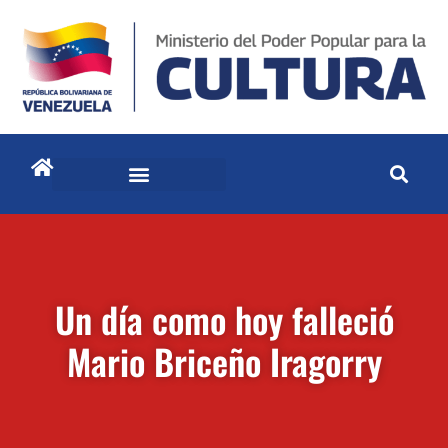
Un día como hoy falleció
Mario Briceño Iragorry