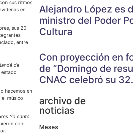
con sus ritmos
Alejandro López es 
navideñas en
ministro del Poder Po
ores, sus 20
Cultura
ntegrantes
eclado, entre
Con proyección en fo
andé de
de “Domingo de resur
a estado
CNAC celebró su 32.
 lo hacemos en
 el músico
archivo de
noticias
ores
Yo cantó
uieron con:
Meses
or.