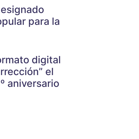
designado
pular para la
rmato digital
rección” el
º aniversario