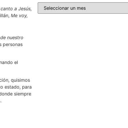
canto a Jesús,
llán,
Me voy,
 de nuestro
s personas
nando el
ción, quisimos
ro estado, para
 donde siempre
.