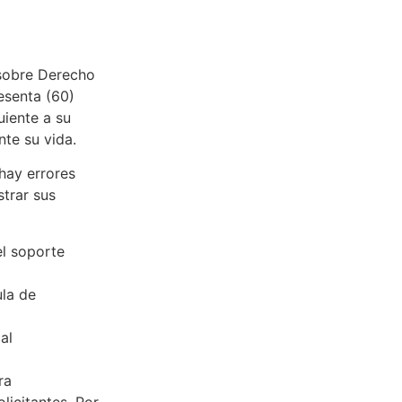
 sobre Derecho
sesenta (60)
uiente a su
nte su vida.
hay errores
trar sus
el soporte
ula de
al
ra
licitantes. Por