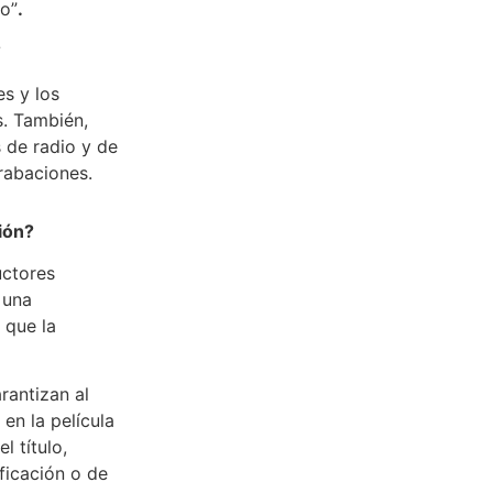
co”
.
?
es y los
s. También,
 de radio y de
rabaciones.
ión?
uctores
 una
 que la
rantizan al
en la película
l título,
ificación o de