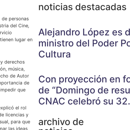
noticias destacadas
a de personas
stria del Cine
,
Alejandro López es 
rvicio
tienen lugar en
ministro del Poder Po
Cultura
 y derechos
ión, música,
recho de Autor
Con proyección en fo
importancia de
de “Domingo de resur
 impedir que
CNAC celebró su 32.
xplicó el rol
e licencias y
archivo de
sual, para que
mar las ideas