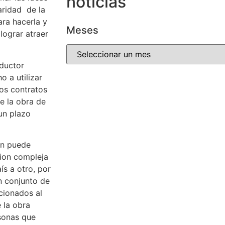
noticias
aridad de la
ara hacerla y
Meses
lograr atraer
oductor
 a utilizar
Los contratos
e la obra de
un plazo
én puede
cion compleja
ís a otro, por
un conjunto de
cionados al
 la obra
rsonas que