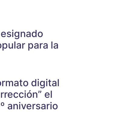
designado
pular para la
rmato digital
rección” el
º aniversario