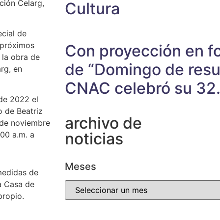
ción Celarg,
Cultura
cial de
 próximos
Con proyección en fo
 la obra de
de “Domingo de resur
rg, en
CNAC celebró su 32.
de 2022 el
o de Beatriz
archivo de
3 de noviembre
noticias
:00 a.m. a
Meses
 medidas de
a Casa de
propio.