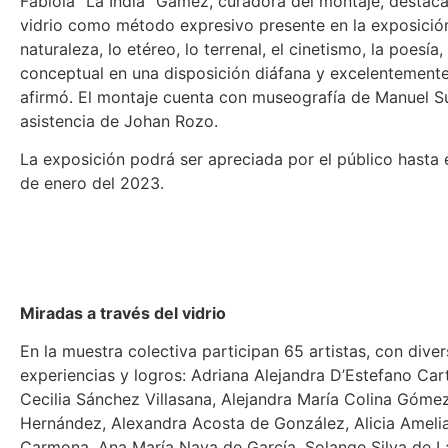
Fabiola “La India” Gámez, curadora del montaje, destaca 
vidrio como método expresivo presente en la exposición
naturaleza, lo etéreo, lo terrenal, el cinetismo, la poesía,
conceptual en una disposición diáfana y excelentemente
afirmó. El montaje cuenta con museografía de Manuel Su
asistencia de Johan Rozo.
La exposición podrá ser apreciada por el público hasta 
de enero del 2023.
Miradas a través del vidrio
En la muestra colectiva participan 65 artistas, con dive
experiencias y logros: Adriana Alejandra D’Estefano Car
Cecilia Sánchez Villasana, Alejandra María Colina Góme
Hernández, Alexandra Acosta de González, Alicia Ameli
Carmona, Ana María Nava de García, Solange Silva de L