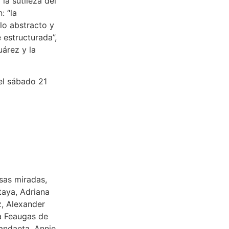
la sutileza del
: “la
 lo abstracto y
 estructurada”,
árez y la
el sábado 21
rsas miradas,
taya, Adriana
z, Alexander
a Feaugas de
andaeta, Annie