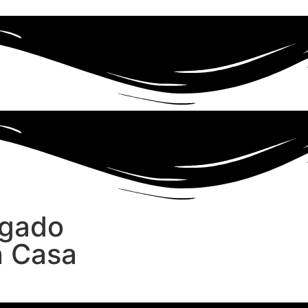
legado
n Casa