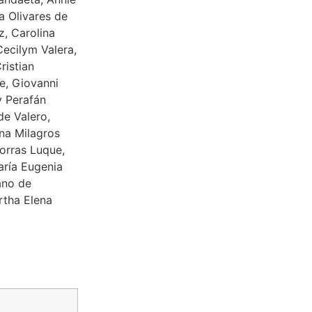
a Olivares de
, Carolina
ecilym Valera,
ristian
e, Giovanni
y Perafán
de Valero,
na Milagros
orras Luque,
ría Eugenia
ano de
rtha Elena