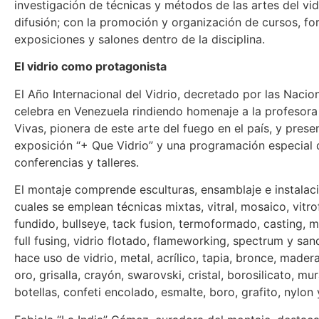
investigación de técnicas y métodos de las artes del vid
difusión; con la promoción y organización de cursos, fo
exposiciones y salones dentro de la disciplina.
El vidrio como protagonista
El Año Internacional del Vidrio, decretado por las Nacio
celebra en Venezuela rindiendo homenaje a la profesor
Vivas, pionera de este arte del fuego en el país, y prese
exposición “+ Que Vidrio” y una programación especial 
conferencias y talleres.
El montaje comprende esculturas, ensamblaje e instalaci
cuales se emplean técnicas mixtas, vitral, mosaico, vitro
fundido, bullseye, tack fusion, termoformado, casting, m
full fusing, vidrio flotado, flameworking, spectrum y san
hace uso de vidrio, metal, acrílico, tapia, bronce, madera
oro, grisalla, crayón, swarovski, cristal, borosilicato, mu
botellas, confeti encolado, esmalte, boro, grafito, nylon 