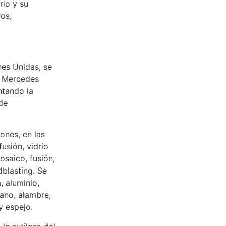
rio y su
ros,
nes Unidas, se
a Mercedes
ntando la
de
ones, en las
fusión, vidrio
osaico, fusión,
dblasting. Se
, aluminio,
rano, alambre,
y espejo.