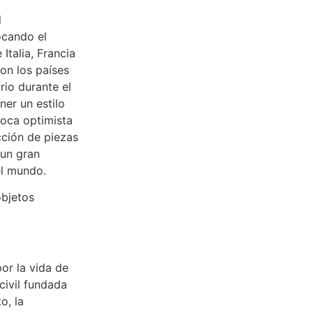
l
ocando el
Italia, Francia
on los países
rio durante el
ner un estilo
poca optimista
cción de piezas
 un gran
el mundo.
objetos
or la vida de
civil fundada
o, la