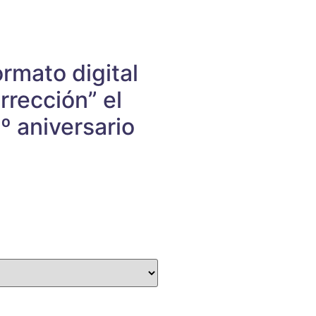
rmato digital
rección” el
º aniversario