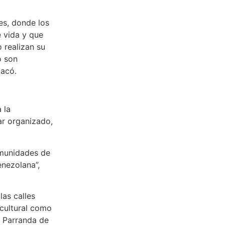
es, donde los
e vida y que
 realizan su
o son
tacó.
 la
ar organizado,
omunidades de
enezolana”,
las calles
cultural como
a Parranda de