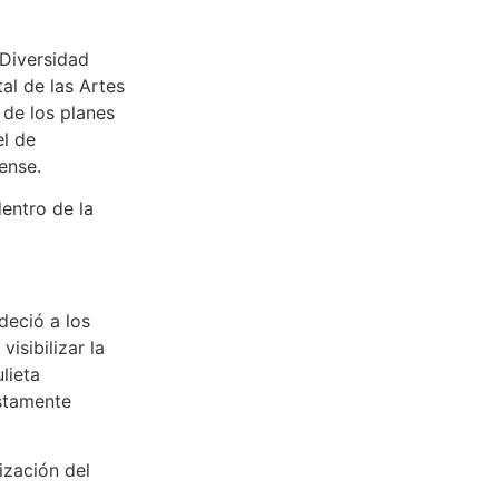
 Diversidad
al de las Artes
de los planes
l de
ense.
entro de la
deció a los
isibilizar la
lieta
ustamente
ización del