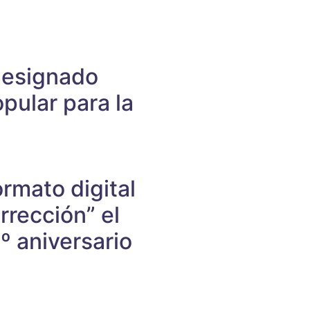
designado
pular para la
rmato digital
rección” el
º aniversario