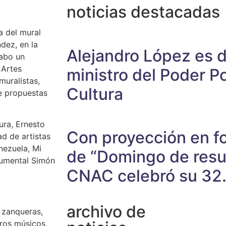
noticias destacadas
a del mural
dez, en la
Alejandro López es 
cabo un
 Artes
ministro del Poder Po
muralistas,
Cultura
de propuestas
tura, Ernesto
Con proyección en fo
ad de artistas
nezuela, Mi
de “Domingo de resur
numental Simón
CNAC celebró su 32.
archivo de
, zanqueras,
ros músicos,