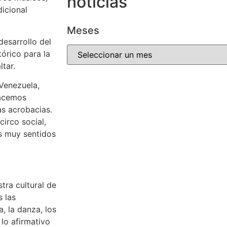
noticias
dicional
Meses
desarrollo del
órico para la
tar.
 Venezuela,
hacemos
as acrobacias.
irco social,
s muy sentidos
tra cultural de
 las
, la danza, los
 lo afirmativo