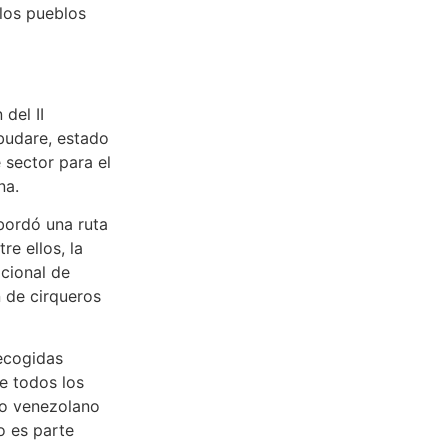
los pueblos
del II
budare, estado
 sector para el
na.
abordó una ruta
re ellos, la
acional de
n de cirqueros
recogidas
e todos los
llo venezolano
o es parte