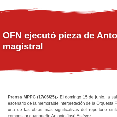
OFN ejecutó pieza de Ant
magistral
Prensa MPPC (17/06/25).-
El domingo 15 de junio, la sal
escenario de la memorable interpretación de la Orquesta 
una de las obras más significativas del repertorio sinf
compositor guariqueño Antonio José Estévez.