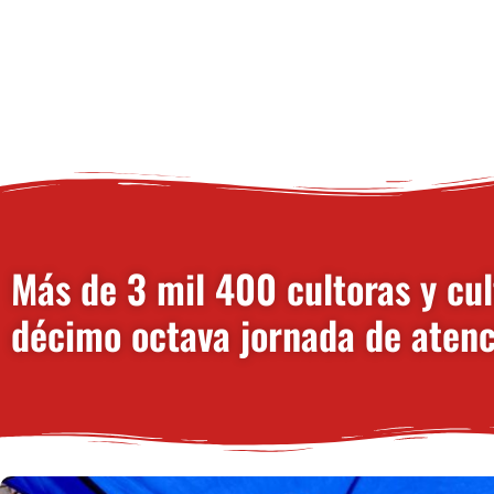
Más de 3 mil 400 cultoras y cul
décimo octava jornada de atenc