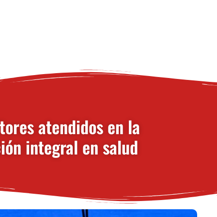
tores atendidos en la
ión integral en salud