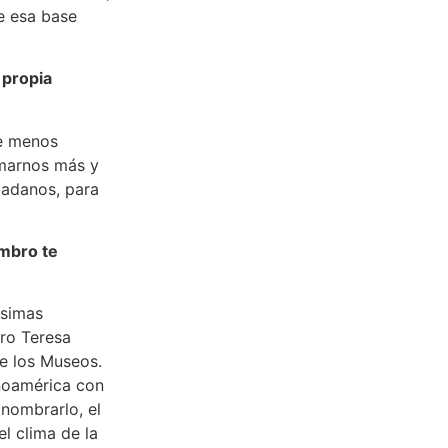
de esa base
 propia
le menos
rmarnos más y
dadanos, para
ombro te
ísimas
tro Teresa
de los Museos.
inoamérica con
 nombrarlo, el
l clima de la