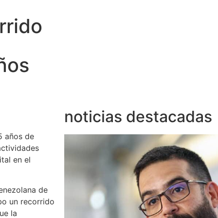
rrido
ños
noticias destacadas
5 años de
actividades
tal en el
Venezolana de
bo un recorrido
ue la