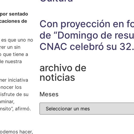
 por sentado
Con proyección en fo
icaciones de
de “Domingo de resur
 es que uno no
CNAC celebró su 32.
er un sin
o que tiene a
de nuestra
archivo de
noticias
er iniciativa
onocer los
Meses
isfrute de su
aminar,
nsito”, afirmó.
podemos hacer,