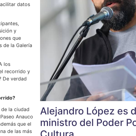
acilitar datos
cipantes,
sición y
iones que
s de la Galería
A los
l recorrido y
? De verdad
orrido?
Alejandro López es 
 de la ciudad
l Paseo Anauco
ministro del Poder Po
además que el
Cultura
una de las más