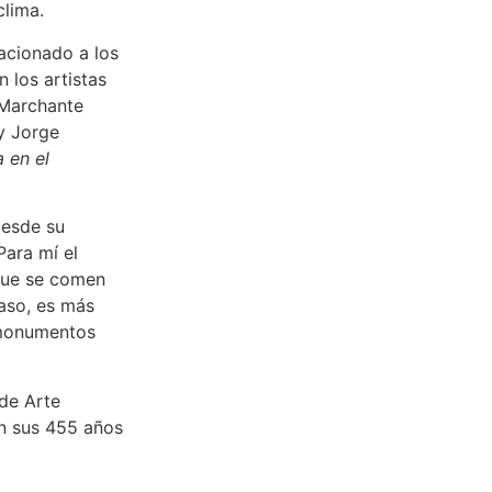
clima.
lacionado a los
 los artistas
 Marchante
y Jorge
 en el
desde su
Para mí el
s que se comen
caso, es más
 monumentos
 de Arte
en sus 455 años