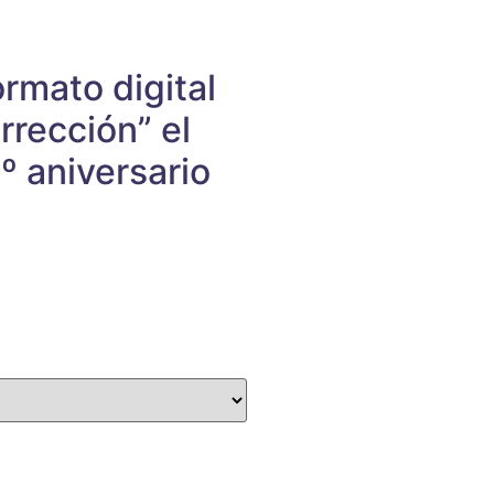
rmato digital
rección” el
º aniversario