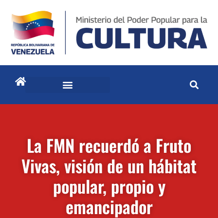
La FMN recuerdó a Fruto
Vivas, visión de un hábitat
popular, propio y
emancipador