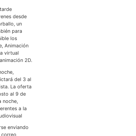
 tarde
óvenes desde
rballo, un
mbién para
ible los
e, Animación
a virtual
 animación 2D.
noche,
ctará del 3 al
sta. La oferta
osto al 9 de
a noche,
erentes a la
udiovisual
erse enviando
l correo