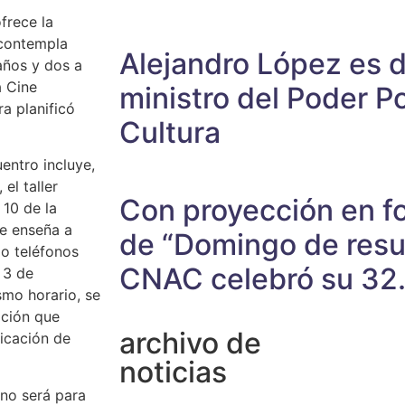
frece la
 contempla
Alejandro López es 
 años y dos a
a Cine
ministro del Poder Po
ra planificó
Cultura
entro incluye,
el taller
Con proyección en fo
 10 de la
ue enseña a
de “Domingo de resur
do teléfonos
CNAC celebró su 32.
 3 de
smo horario, se
ación que
archivo de
licación de
noticias
rno será para