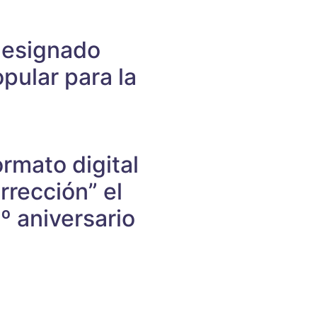
designado
pular para la
rmato digital
rección” el
º aniversario