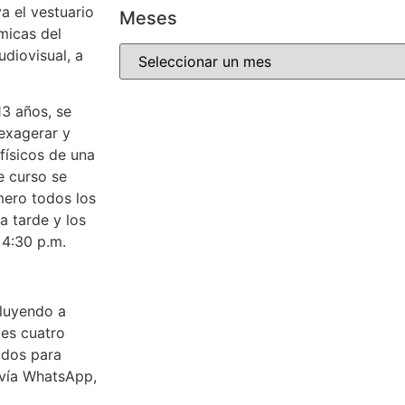
a el vestuario
Meses
micas del
udiovisual, a
13 años, se
 exagerar y
físicos de una
e curso se
mero todos los
a tarde y los
 4:30 p.m.
cluyendo a
les cuatro
 dos para
 vía WhatsApp,