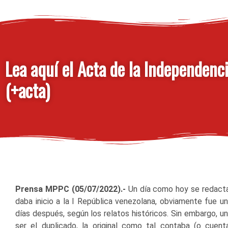
Lea aquí el Acta de la Independenc
(+acta)
Prensa MPPC (05/07/2022).-
Un día como hoy se redacta
daba inicio a la I República venezolana, obviamente fue un
días después, según los relatos históricos. Sin embargo, u
ser el duplicado, la original como tal contaba (o cuen