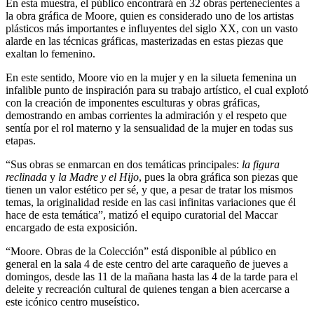
En esta muestra, el público encontrará en 32 obras pertenecientes a
la obra gráfica de Moore, quien es considerado uno de los artistas
plásticos más importantes e influyentes del siglo XX, con un vasto
alarde en las técnicas gráficas, masterizadas en estas piezas que
exaltan lo femenino.
En este sentido, Moore vio en la mujer y en la silueta femenina un
infalible punto de inspiración para su trabajo artístico, el cual explotó
con la creación de imponentes esculturas y obras gráficas,
demostrando en ambas corrientes la admiración y el respeto que
sentía por el rol materno y la sensualidad de la mujer en todas sus
etapas.
“Sus obras se enmarcan en dos temáticas principales:
la figura
reclinada
y
la Madre y el Hijo
, pues la obra gráfica son piezas que
tienen un valor estético per sé, y que, a pesar de tratar los mismos
temas, la originalidad reside en las casi infinitas variaciones que él
hace de esta temática”, matizó el equipo curatorial del Maccar
encargado de esta exposición.
“Moore. Obras de la Colección” está disponible al público en
general en la sala 4 de este centro del arte caraqueño de jueves a
domingos, desde las 11 de la mañana hasta las 4 de la tarde para el
deleite y recreación cultural de quienes tengan a bien acercarse a
este icónico centro museístico.