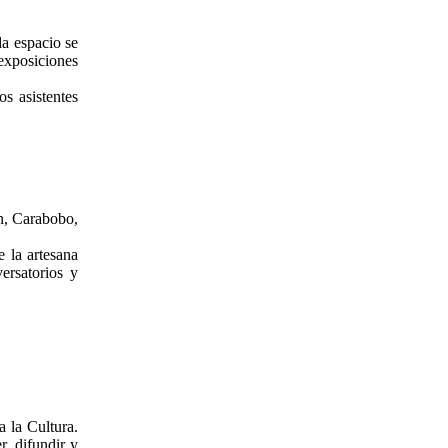
da espacio se
exposiciones
s asistentes
ón, Carabobo,
 la artesana
ersatorios y
a la Cultura.
r, difundir y