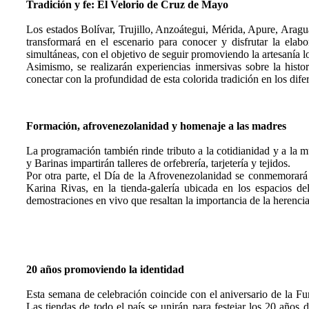
Tradición y fe: El Velorio de Cruz de Mayo
Los estados Bolívar, Trujillo, Anzoátegui, Mérida, Apure, Aragua
transformará en el escenario para conocer y disfrutar la elabo
simultáneas, con el objetivo de seguir promoviendo la artesanía lo
Asimismo, se realizarán experiencias inmersivas sobre la histo
conectar con la profundidad de esta colorida tradición en los difer
Formación, afrovenezolanidad y homenaje a las madres
La programación también rinde tributo a la cotidianidad y a la 
y Barinas impartirán talleres de orfebrería, tarjetería y tejidos.
Por otra parte, el Día de la Afrovenezolanidad se conmemorará 
Karina Rivas, en la tienda-galería ubicada en los espacios d
demostraciones en vivo que resaltan la importancia de la herencia 
20 años promoviendo la identidad
Esta semana de celebración coincide con el aniversario de la Fu
Las tiendas de todo el país se unirán para festejar los 20 años