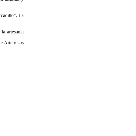
rcadillo”. La
 la artesanía
de Arte y sus