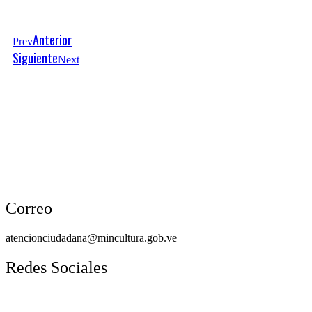
Anterior
Prev
Siguiente
Next
Correo
atencionciudadana@mincultura.gob.ve
Redes Sociales