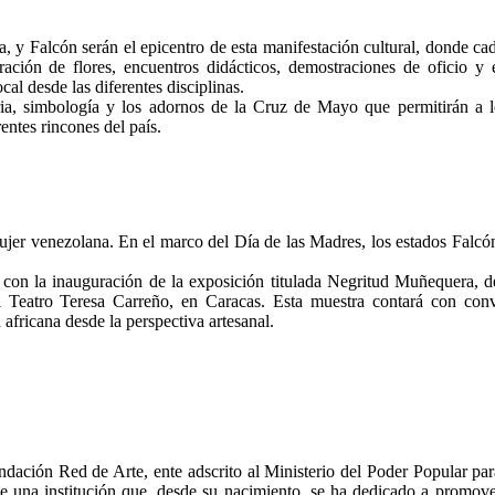
, y Falcón serán el epicentro de esta manifestación cultural, donde ca
ración de flores, encuentros didácticos, demostraciones de oficio y 
cal desde las diferentes disciplinas.
ria, simbología y los adornos de la Cruz de Mayo que permitirán a lo
entes rincones del país.
mujer venezolana. En el marco del Día de las Madres, los estados Falc
con la inauguración de la exposición titulada Negritud Muñequera, de
el Teatro Teresa Carreño, en Caracas. Esta muestra contará con conv
africana desde la perspectiva artesanal.
ndación Red de Arte, ente adscrito al Ministerio del Poder Popular par
 de una institución que, desde su nacimiento, se ha dedicado a promove