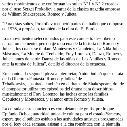
varios movimientos que conforman las suites N°1 y N° 2 creadas
por el ruso Sergei Prokofiev a partir de la clásica tragedia amorosa
de William Shakespeare, Romeo y Julieta.
“Para estas suites, Prokofiev recuperó partes del ballet que compuso
en 1936, a propósito, también de la obra de El Bardo.
Los movimientos seleccionados para este concierto describen o
narran un elemento, personaje o escena de la historia de Romeo y
Julieta, los cuales se titulan: Montescos y Capuletos, La Niña Julieta,
Máscaras, La Muerte de Teobaldo, Fray Lorenzo, Danza, Romeo y
Julieta antes de partir, Danza de las niñas de Las Antillas y Romeo
ante la tumba de Julieta”, detalló el director de la orquesta.
En cuanto a la segunda pieza a interpretar, Antón indicó que se trata
de la Obertura-Fantasía ‘Romeo y Julieta’ de
Tchaikovsky, inspirada también en el drama de Shakespeare, donde
el compositor utiliza tres episodios del drama para describirlos
musicalmente: el Fray Lorenzo, las luchas entre las familias
Capuletos y Montescos, y el amor entre Romeo y Julieta.
La entrada a este concierto es completamente gratis, por lo que
Epifanio Ochoa, autoridad única de cultura para el estado Yaracuy,
espera que el público asiduo a las actividades artísticas programadas
por el Icey cada semana, asistan a la cita romántica con la plantilla