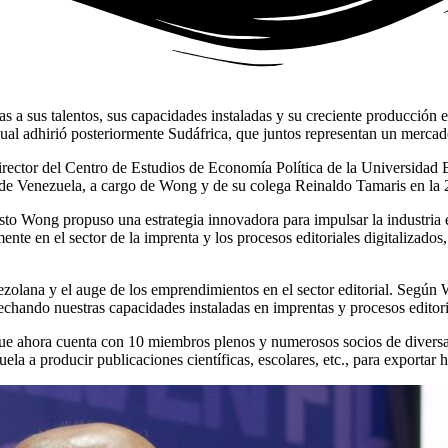
 a sus talentos, sus capacidades instaladas y su creciente producción edit
al adhirió posteriormente Sudáfrica, que juntos representan un mercado
director del Centro de Estudios de Economía Política de la Universidad 
de Venezuela, a cargo de Wong y de su colega Reinaldo Tamaris en la 21
sto Wong propuso una estrategia innovadora para impulsar la industria 
ente en el sector de la imprenta y los procesos editoriales digitalizado
ezolana y el auge de los emprendimientos en el sector editorial. Según 
chando nuestras capacidades instaladas en imprentas y procesos editoria
que ahora cuenta con 10 miembros plenos y numerosos socios de divers
uela a producir publicaciones científicas, escolares, etc., para exporta