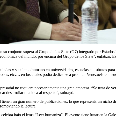
su conjunto supera al Grupo de los Siete (G7) integrado por Estados Un
conómica del mundo, por encima del Grupo de los Siete”, enfatizó. Esta
das y su talento humano en universidades, escuelas e institutos para l
textos, etc…, en los cuales podía dedicarse a producir Venezuela con su
presarial no requiere necesariamente una gran empresa. “Se trata de ver
car desarrollar una idea al respecto”, subrayó.
l tienen un gran número de publicaciones, lo que representa un nicho de
romoviendo la lectura.
 celebra bajo el lema “Leer humaniza”. El evento tiene lugar en la Galer