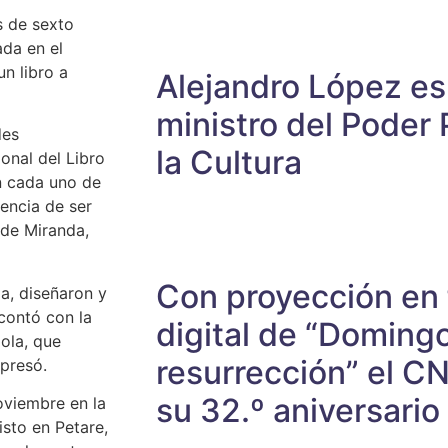
s de sexto
ada en el
un libro a
Alejandro López e
ministro del Poder 
des
la Cultura
ional del Libro
en cada uno de
iencia de ser
 de Miranda,
Con proyección en
ia, diseñaron y
 contó con la
digital de “Doming
ola, que
resurrección” el C
xpresó.
su 32.º aniversario
oviembre en la
isto en Petare,