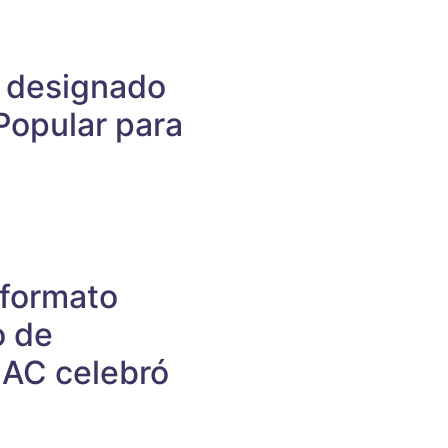
s designado
Popular para
 formato
o de
NAC celebró