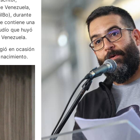
de Venezuela,
ilBo), durante
ue contiene una
judío que huyó
 Venezuela.
rgió en ocasión
 nacimiento.