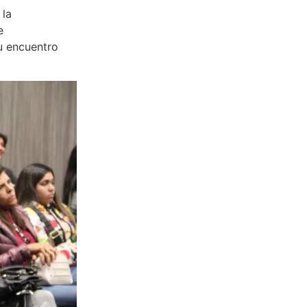
 la
e
su encuentro