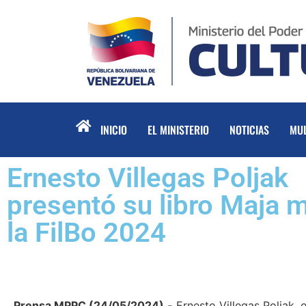
INICIO
EL MINISTERIO
NOTICIAS
MUL
Ernesto Villegas Poljak
presentó su libro Maja 
la FilBo 2024
Prensa MPPC (24/05/2024).-
Ernesto Villegas Poljak, e