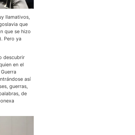
uy llamativos,
ugoslavia que
n que se hizo
). Pero ya
o descubrir
quien en el
a Guerra
entrándose así
ses, guerras,
palabras, de
conexa