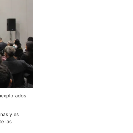
inexplorados
inas y es
te las