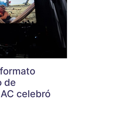
 formato
o de
NAC celebró