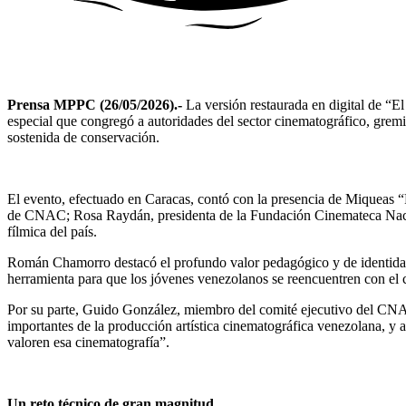
Prensa MPPC (26/05/2026).-
La versión restaurada en digital de 
especial que congregó a autoridades del sector cinematográfico, gremios
sostenida de conservación.
El evento, efectuado en Caracas, contó con la presencia de Miqueas 
de CNAC; Rosa Raydán, presidenta de la Fundación Cinemateca Naciona
fílmica del país.
Román Chamorro destacó el profundo valor pedagógico y de identidad 
herramienta para que los jóvenes venezolanos se reencuentren con el c
Por su parte, Guido González, miembro del comité ejecutivo del CNAC
importantes de la producción artística cinematográfica venezolana, y 
valoren esa cinematografía”.
Un reto técnico de gran magnitud