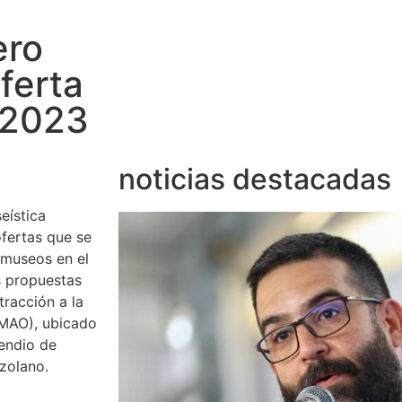
ero
ferta
 2023
noticias destacadas
eística
ofertas que se
 museos en el
s propuestas
tracción a la
(MAO), ubicado
endio de
ezolano.