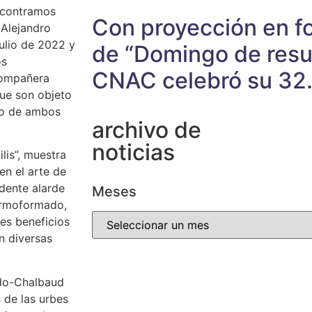
encontramos
Con proyección en fo
 Alejandro
ulio de 2022 y
de “Domingo de resur
os
CNAC celebró su 32.
compañera
que son objeto
rio de ambos
archivo de
noticias
lis”, muestra
en el arte de
idente alarde
Meses
termoformado,
les beneficios
n diversas
ado-Chalbaud
 de las urbes