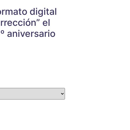
rmato digital
rección” el
º aniversario