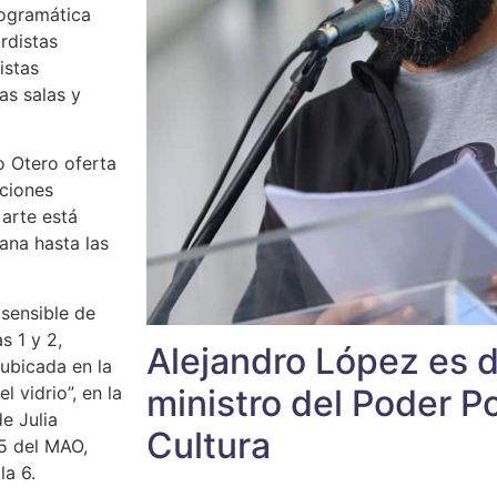
rogramática
rdistas
istas
as salas y
o Otero oferta
iciones
 arte está
ñana hasta las
 sensible de
s 1 y 2,
Alejandro López es 
 ubicada en la
 vidrio”, en la
ministro del Poder Po
e Julia
Cultura
5 del MAO,
a 6.