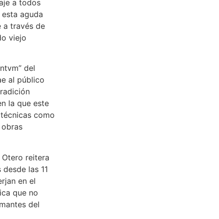
aje a todos
í esta aguda
e a través de
o viejo
ntvm” del
ae al público
radición
en la que este
e técnicas como
s obras
 Otero reitera
 desde las 11
rjan en el
tica que no
amantes del