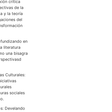
ión crítica
ectivas de la
a y la teoría
igaciones del
ansformación
ofundizando en
 literatura
omo una bisagra
erspectivasd
s Culturales:
iciativas
turales
uras sociales
o.
os: Develando