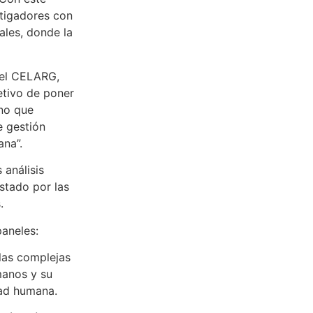
stigadores con
ales, donde la
del CELARG,
etivo de poner
ino que
e gestión
ana”.
 análisis
stado por las
.
paneles:
las complejas
manos y su
idad humana.