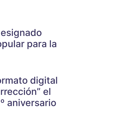
designado
pular para la
rmato digital
rección” el
º aniversario