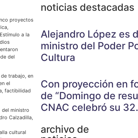
noticias destacadas
inco proyectos
ica,
Alejandro López es 
Estímulo a la
dios
ministro del Poder Po
sentaron
Cultura
ede del
 de trabajo, en
Con proyección en fo
en el
, factibilidad
de “Domingo de resur
CNAC celebró su 32.
 del ministro
dro Calzadilla,
archivo de
lla cultural