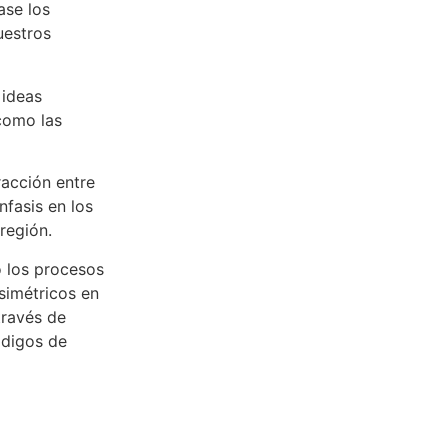
ase los
uestros
 ideas
 como las
racción entre
nfasis en los
región.
o los procesos
simétricos en
través de
ódigos de