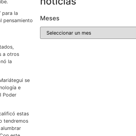
noticias
ibe.
 para la
Meses
al pensamiento
tados,
s a otros
onó la
Mariátegui se
nología e
el Poder
alificó estas
po tendremos
 alumbrar
 Con este