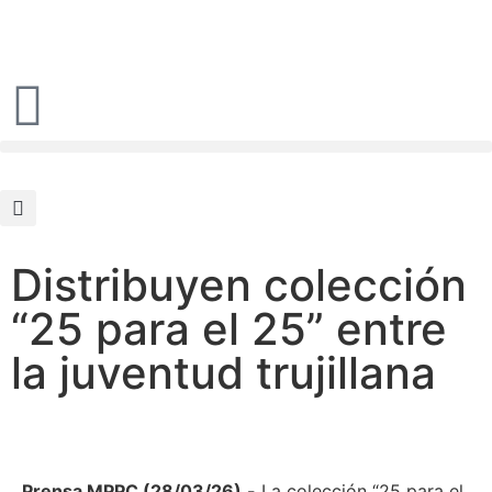
Distribuyen colección
“25 para el 25” entre
la juventud trujillana
Prensa MPPC (28/03/26).-
La colección “25 para el