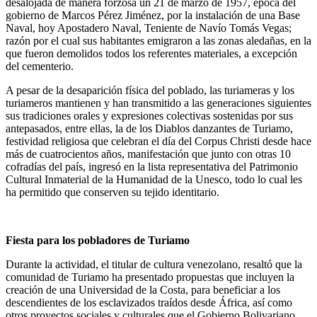
desalojada de manera forzosa un 21 de marzo de 1957, época del
gobierno de Marcos Pérez Jiménez, por la instalación de una Base
Naval, hoy Apostadero Naval, Teniente de Navío Tomás Vegas;
razón por el cual sus habitantes emigraron a las zonas aledañas, en la
que fueron demolidos todos los referentes materiales, a excepción
del cementerio.
A pesar de la desaparición física del poblado, las turiameras y los
turiameros mantienen y han transmitido a las generaciones siguientes
sus tradiciones orales y expresiones colectivas sostenidas por sus
antepasados, entre ellas, la de los Diablos danzantes de Turiamo,
festividad religiosa que celebran el día del Corpus Christi desde hace
más de cuatrocientos años, manifestación que junto con otras 10
cofradías del país, ingresó en la lista representativa del Patrimonio
Cultural Inmaterial de la Humanidad de la Unesco, todo lo cual les
ha permitido que conserven su tejido identitario.
Fiesta para los pobladores de Turiamo
Durante la actividad, el titular de cultura venezolano, resaltó que la
comunidad de Turiamo ha presentado propuestas que incluyen la
creación de una Universidad de la Costa, para beneficiar a los
descendientes de los esclavizados traídos desde África, así como
otros proyectos sociales y culturales que el Gobierno Bolivariano,