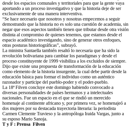
desde los espacios comunales y territoriales para que la gente vaya
aportando a un proceso investigativo y que la historia deje de ser
exclusivamente de una manera interventiva.
“Se hace necesario que nosotros y nosotras empecemos a seguir
demostrando que la historia no es solo una cuestión de academia, sin
negar que esos aspectos también tienen que tributar desde otra visión
distinta al compromiso de quienes tenemos, que estamos desde el
espacio académico investigando, sino de generar otros enfoques,
otras posturas historiográficas”, subrayó.
La ministra Santaella también resaltó lo necesaria que ha sido la
revolución bolivariana para cambiar los paradigmas y desde el
proceso constituyente de 1999 visibiliza a los excluidos de siempre.
Dijo que existe una propuesta de transformación de la educación
como elemento de la historia insurgente, la cual debe partir desde la
educación básica para formar el individuo como un auténtico
razonador y participe del pueblo-poder y el poder-pueblo.
La 18ª Filven concluye este domingo habiendo convocado a
diversas personalidades de países hermanos y a intelectuales
nacionales. Fue un espacio en el que se rindió un merecido
homenaje al continente africano y, por primera vez, se homenajeó a
dos mujeres por su destacada trayectoria literaria: la periodista
Carmen Clemente Travieso y la antropóloga Iraida Vargas, junto a
su esposo Mario Sanoja.
T y F : Prensa Filven