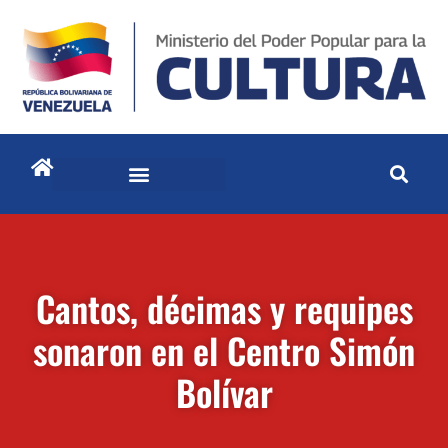
Cantos, décimas y requipes
sonaron en el Centro Simón
Bolívar