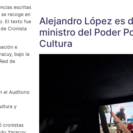
ncias escritas
y se recoge en
Alejandro López es 
o. El texto fue
 de Cronista
ministro del Poder Po
Cultura
mación e
racuy, bajo la
 Red de
n el Auditorio
ultura y
 cronistas
ado Yaracuy.