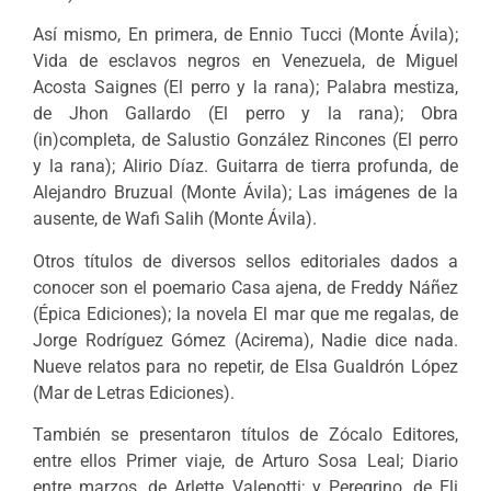
Así mismo, En primera, de Ennio Tucci (Monte Ávila);
Vida de esclavos negros en Venezuela, de Miguel
Acosta Saignes (El perro y la rana); Palabra mestiza,
de Jhon Gallardo (El perro y la rana); Obra
(in)completa, de Salustio González Rincones (El perro
y la rana); Alirio Díaz. Guitarra de tierra profunda, de
Alejandro Bruzual (Monte Ávila); Las imágenes de la
ausente, de Wafi Salih (Monte Ávila).
Otros títulos de diversos sellos editoriales dados a
conocer son el poemario Casa ajena, de Freddy Náñez
(Épica Ediciones); la novela El mar que me regalas, de
Jorge Rodríguez Gómez (Acirema), Nadie dice nada.
Nueve relatos para no repetir, de Elsa Gualdrón López
(Mar de Letras Ediciones).
También se presentaron títulos de Zócalo Editores,
entre ellos Primer viaje, de Arturo Sosa Leal; Diario
entre marzos, de Arlette Valenotti; y Peregrino, de Eli