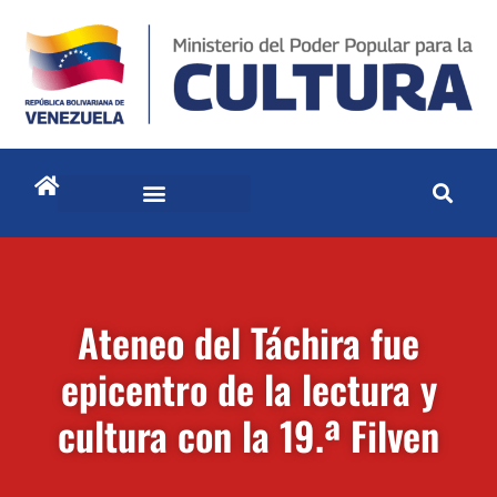
Ateneo del Táchira fue
epicentro de la lectura y
cultura con la 19.ª Filven